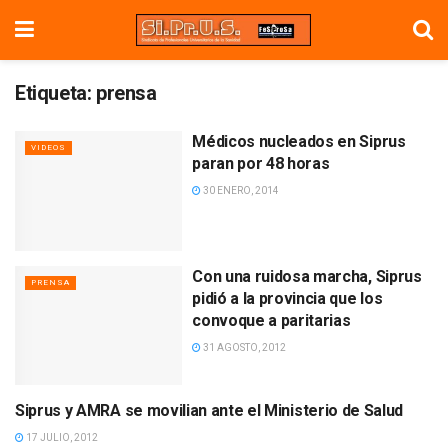
Etiqueta:
prensa
Médicos nucleados en Siprus
VIDEOS
paran por 48 horas
30 ENERO, 2014
Con una ruidosa marcha, Siprus
PRENSA
pidió a la provincia que los
convoque a paritarias
31 AGOSTO, 2012
Siprus y AMRA se movilian ante el Ministerio de Salud
PRENSA
17 JULIO, 2012