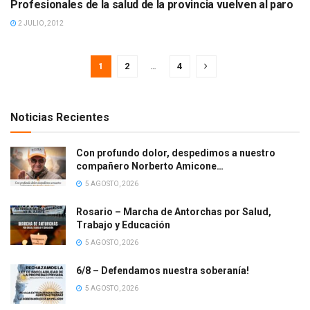
Profesionales de la salud de la provincia vuelven al paro
PRENSA
2 JULIO, 2012
1
2
…
4
Noticias Recientes
Con profundo dolor, despedimos a nuestro
compañero Norberto Amicone…
5 AGOSTO, 2026
Rosario – Marcha de Antorchas por Salud,
Trabajo y Educación
5 AGOSTO, 2026
6/8 – Defendamos nuestra soberanía!
5 AGOSTO, 2026