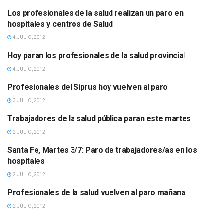
Los profesionales de la salud realizan un paro en
PRENSA
hospitales y centros de Salud
4 JULIO, 2012
Hoy paran los profesionales de la salud provincial
PRENSA
4 JULIO, 2012
Profesionales del Siprus hoy vuelven al paro
PRENSA
3 JULIO, 2012
Trabajadores de la salud pública paran este martes
PRENSA
2 JULIO, 2012
Santa Fe, Martes 3/7: Paro de trabajadores/as en los
PRENSA
hospitales
2 JULIO, 2012
Profesionales de la salud vuelven al paro mañana
PRENSA
2 JULIO, 2012