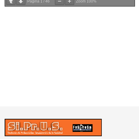
Página
1
/
46
Zoom
100%