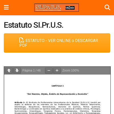
Estatuto SI.Pr.U.S.
ESTATUTO - VER ONLINE o DESCARGAR
PDF
Página
1
/
46
Zoom
100%