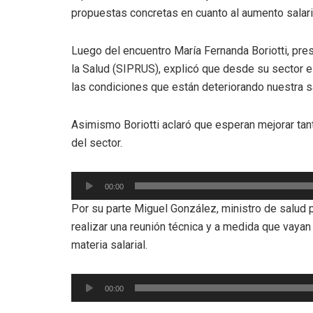
propuestas concretas en cuanto al aumento salari
Luego del encuentro María Fernanda Boriotti, pre
la Salud (SIPRUS), explicó que desde su sector e
las condiciones que están deteriorando nuestra sa
Asimismo Boriotti aclaró que esperan mejorar tant
del sector.
Reproductor
00:00
de
Por su parte Miguel González, ministro de salud 
audio
realizar una reunión técnica y a medida que vaya
materia salarial.
Reproductor
00:00
de