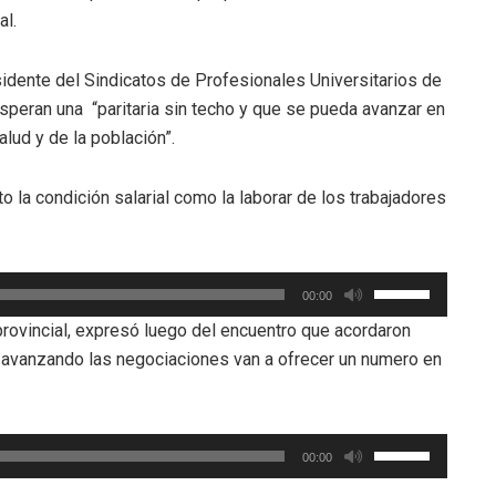
al.
sidente del Sindicatos de Profesionales Universitarios de
speran una “paritaria sin techo y que se pueda avanzar en
lud y de la población”.
o la condición salarial como la laborar de los trabajadores
Utiliza
00:00
las
provincial, expresó luego del encuentro que acordaron
teclas
n avanzando las negociaciones van a ofrecer un numero en
de
flecha
arriba/abajo
Utiliza
para
00:00
las
aumentar