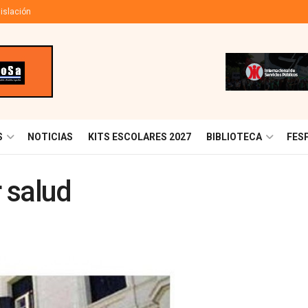
islación
S
NOTICIAS
KITS ESCOLARES 2027
BIBLIOTECA
FES
r salud