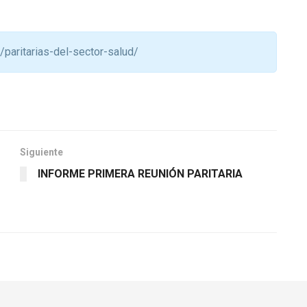
teclas
o
de
disminuir
flecha
el
/paritarias-del-sector-salud/
arriba/abajo
volumen.
para
aumentar
o
disminuir
el
Siguiente
volumen.
INFORME PRIMERA REUNIÓN PARITARIA