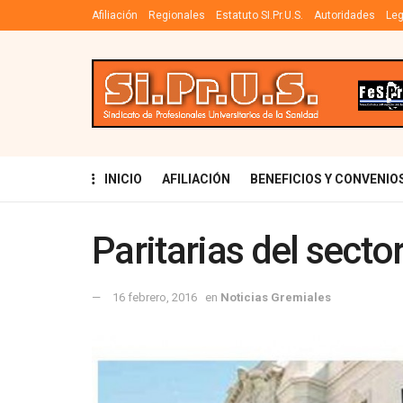
Afiliación
Regionales
Estatuto SI.Pr.U.S.
Autoridades
Leg
INICIO
AFILIACIÓN
BENEFICIOS Y CONVENIO
Paritarias del secto
16 febrero, 2016
en
Noticias Gremiales