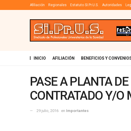
Afiliación
Regionales
Estatuto SI.Pr.U.S.
Autoridades
Leg
INICIO
AFILIACIÓN
BENEFICIOS Y CONVENIO
PASE A PLANTA D
CONTRATADO Y/O 
29 julio, 2016
en
Importantes