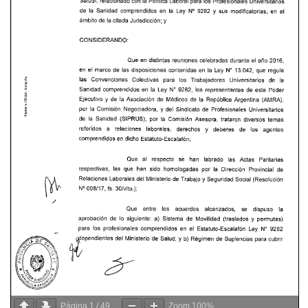
Página
1
/
49
Zoom
100%