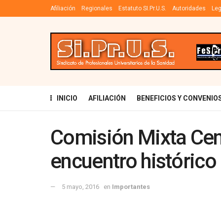
Afiliación
Regionales
Estatuto SI.Pr.U.S.
Autoridades
Leg
INICIO
AFILIACIÓN
BENEFICIOS Y CONVENIO
Comisión Mixta Cent
encuentro histórico
5 mayo, 2016
en
Importantes