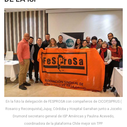
En la foto la delegación de FESPROSA con compañeros de CICOP,SIPRUS (
Rosario y Reconquista),Jujuy, Córdoba y Hospital Garrahan junto a Jocelio
Drumond secretario general de ISP Américas y Paulina Acevedo,
coordinadora de la plataforma Chile mejor sin TPP.