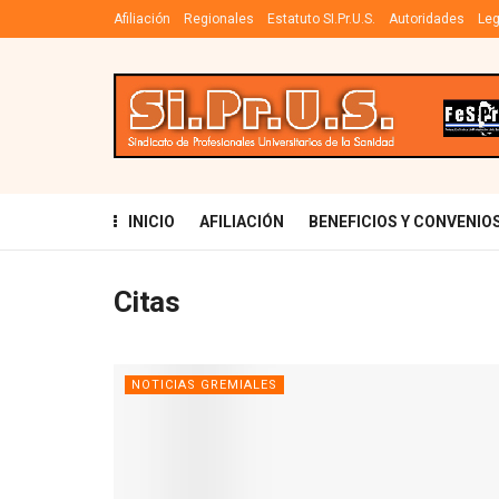
Afiliación
Regionales
Estatuto SI.Pr.U.S.
Autoridades
Leg
INICIO
AFILIACIÓN
BENEFICIOS Y CONVENIO
Citas
NOTICIAS GREMIALES