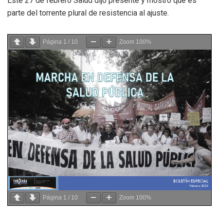
Este 27 de febrero Salud dijo presente y mostró que es
parte del torrente plural de resistencia al ajuste.
Página
1
/
10
Zoom
100%
Página
1
/
10
Zoom
100%