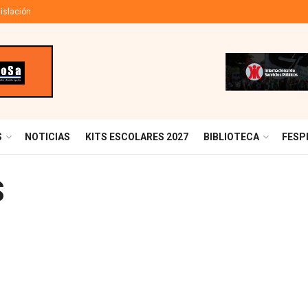
islación
S
NOTICIAS
KITS ESCOLARES 2027
BIBLIOTECA
FESP
S