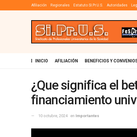
Afiliación
Regionales
Estatuto SI.Pr.U.S.
Autoridades
Leg
INICIO
AFILIACIÓN
BENEFICIOS Y CONVENIO
¿Que significa el bet
financiamiento univ
10 octubre, 2024
en
Importantes
Reproductor