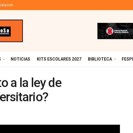
islación
S
NOTICIAS
KITS ESCOLARES 2027
BIBLIOTECA
FESP
o a la ley de
ersitario?