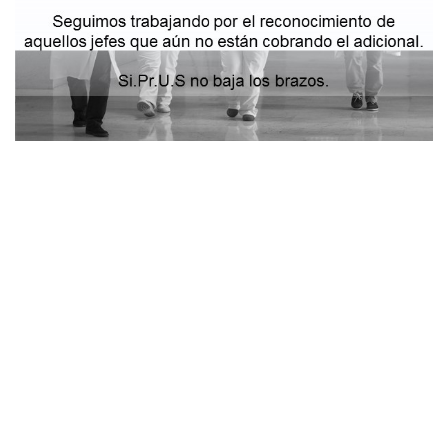
Si.Pr.U.S informa que los Jefes de Servicio que cobraban el
adicional, están tomando posesión de los cargos que
fueron creados con el presupuesto 2016. Esto es producto
de la lucha colectiva que hemos llevado adelante desde
Si.Pr.U.S.
Seguimos trabajando para el reconocimiento de aquellos
jefes que aún no están cobrando el adicional. Si.Pr.U.S. no
baja los brazos.
Consejo Directivo Provincial