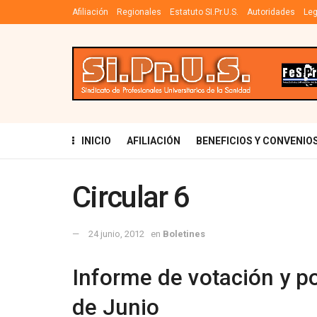
Afiliación
Regionales
Estatuto SI.Pr.U.S.
Autoridades
Leg
INICIO
AFILIACIÓN
BENEFICIOS Y CONVENIO
Circular 6
24 junio, 2012
en
Boletines
Informe de votación y po
de Junio