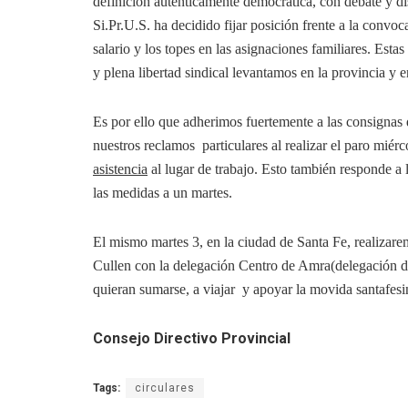
definición auténticamente democrática, con debate y di
Si.Pr.U.S. ha decidido fijar posición frente a la convo
salario y los topes en las asignaciones familiares. Esta
y plena libertad sindical levantamos en la provincia y 
Es por ello que adherimos fuertemente a las consignas q
nuestros reclamos particulares al realizar el paro miér
asistencia
al lugar de trabajo. Esto también responde a 
las medidas a un martes.
El mismo martes 3, en la ciudad de Santa Fe, realizare
Cullen con la delegación Centro de Amra(delegación di
quieran sumarse, a viajar y apoyar la movida santafesi
Consejo Directivo Provincial
Tags:
circulares