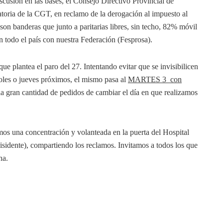
scusión en las bases, el Consejo Directivo Provincial de
catoria de la CGT, en reclamo de la derogación al impuesto al
s son banderas que junto a paritarias libres, sin techo, 82% móvil
en todo el país con nuestra Federación (Fesprosa).
ue plantea el paro del 27. Intentando evitar que se invisibilicen
coles o jueves próximos, el mismo pasa al
MARTES 3 con
la gran cantidad de pedidos de cambiar el día en que realizamos
mos una concentración y volanteada en la puerta del Hospital
sidente), compartiendo los reclamos. Invitamos a todos los que
na.