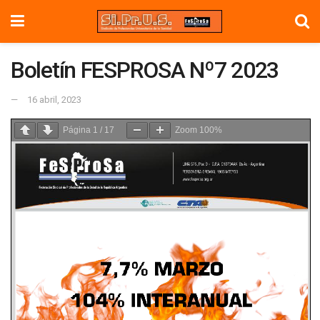
Boletín FESPROSA Nº7 2023
16 abril, 2023
Página
1
/
17
Zoom
100%