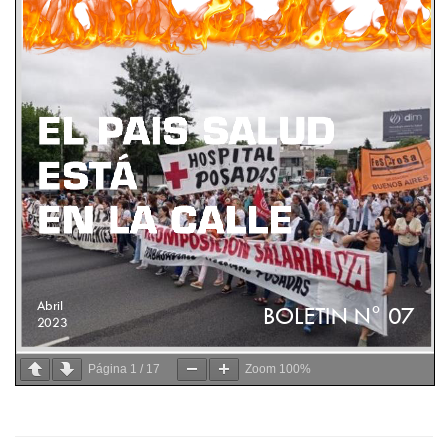
Página
1
/
17
Zoom
100%