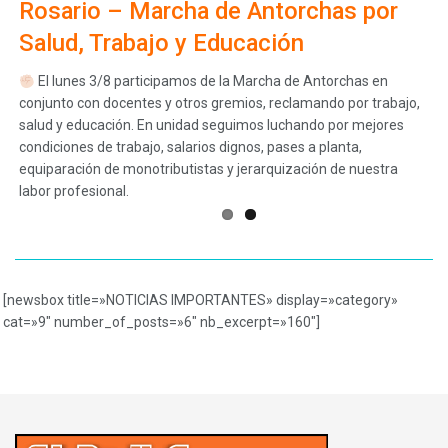
Con profundo dolor, despedimos a
Rosario – Marcha de Antorchas por
nuestro compañero Norberto
Salud, Trabajo y Educación
Amicone…
El lunes 3/8 participamos de la Marcha de Antorchas en
conjunto con docentes y otros gremios, reclamando por trabajo,
salud y educación. En unidad seguimos luchando por mejores
condiciones de trabajo, salarios dignos, pases a planta,
equiparación de monotributistas y jerarquización de nuestra
labor profesional.
[newsbox title=»NOTICIAS IMPORTANTES» display=»category»
cat=»9″ number_of_posts=»6″ nb_excerpt=»160″]