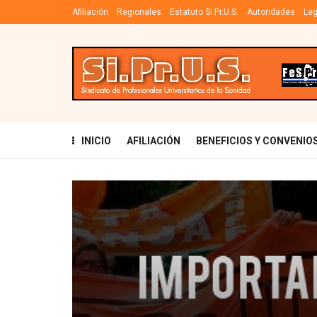
Afiliación
Regionales
Estatuto SI.Pr.U.S.
Autoridades
Leg
INICIO
AFILIACIÓN
BENEFICIOS Y CONVENIO